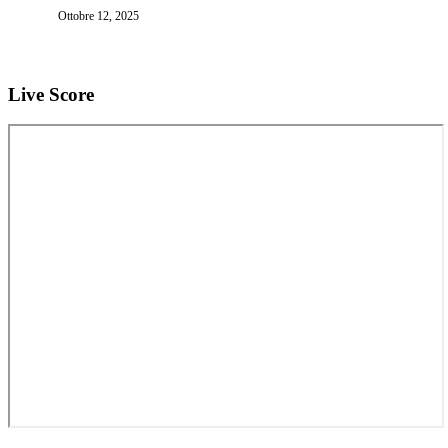
non gioca neanche a biliardo…”
Ottobre 12, 2025
Live Score