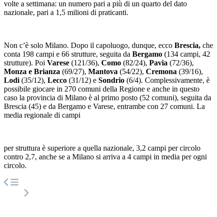
volte a settimana: un numero pari a più di un quarto del dato
nazionale, pari a 1,5 milioni di praticanti.
Non c’è solo Milano. Dopo il capoluogo, dunque, ecco
Brescia,
che
conta 198 campi e 66 strutture, seguita da
Bergamo
(134 campi, 42
strutture). Poi
Varese
(121/36),
Como
(82/24),
Pavia
(72/36),
Monza e Brianza
(69/27),
Mantova
(54/22),
Cremona
(39/16),
Lodi
(35/12),
Lecco
(31/12) e
Sondrio
(6/4). Complessivamente, è
possibile giocare in 270 comuni della Regione e anche in questo
caso la provincia di Milano è al primo posto (52 comuni), seguita da
Brescia (45) e da Bergamo e Varese, entrambe con 27 comuni. La
media regionale di campi
per struttura è superiore a quella nazionale, 3,2 campi per circolo
contro 2,7, anche se a Milano si arriva a 4 campi in media per ogni
circolo.
Navigazione
articoli