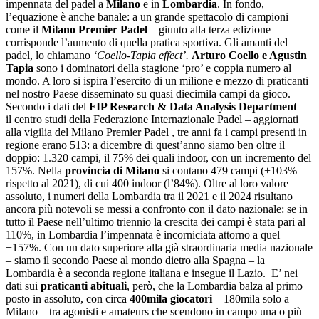
impennata del padel a
Milano
e in
Lombardia
. In fondo,
l’equazione è anche banale: a un grande spettacolo di campioni
come il
Milano Premier Padel
– giunto alla terza edizione –
corrisponde l’aumento di quella pratica sportiva. Gli amanti del
padel, lo chiamano
‘Coello-Tapia effect’.
Arturo Coello e Agustin
Tapia
sono i dominatori della stagione ‘pro’ e coppia numero al
mondo. A loro si ispira l’esercito di un milione e mezzo di praticanti
nel nostro Paese disseminato su quasi diecimila campi da gioco.
Secondo i dati del
FIP Research & Data Analysis Department
–
il centro studi della Federazione Internazionale Padel – aggiornati
alla vigilia del Milano Premier Padel , tre anni fa i campi presenti in
regione erano 513: a dicembre di quest’anno siamo ben oltre il
doppio: 1.320 campi, il 75% dei quali indoor, con un incremento del
157%. Nella
provincia di Milano
si contano 479 campi (+103%
rispetto al 2021), di cui 400 indoor (l’84%). Oltre al loro valore
assoluto, i numeri della Lombardia tra il 2021 e il 2024 risultano
ancora più notevoli se messi a confronto con il dato nazionale: se in
tutto il Paese nell’ultimo triennio la crescita dei campi è stata pari al
110%, in Lombardia l’impennata è incorniciata attorno a quel
+157%. Con un dato superiore alla già straordinaria media nazionale
– siamo il secondo Paese al mondo dietro alla Spagna – la
Lombardia è a seconda regione italiana e insegue il Lazio. E’ nei
dati sui
praticanti abituali
, però, che la Lombardia balza al primo
posto in assoluto, con circa
400mila giocatori
– 180mila solo a
Milano – tra agonisti e amateurs che scendono in campo una o più