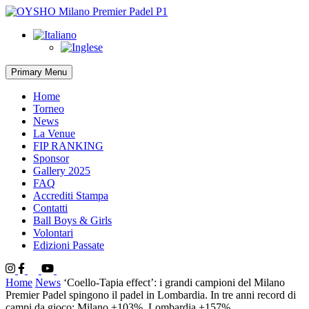
Skip
to
content
Primary Menu
Home
Torneo
News
La Venue
FIP RANKING
Sponsor
Gallery 2025
FAQ
Accrediti Stampa
Contatti
Ball Boys & Girls
Volontari
Edizioni Passate
Instagram
Facebook
Twitter
Youtube
Tik
Tok
Home
News
‘Coello-Tapia effect’: i grandi campioni del Milano
Premier Padel spingono il padel in Lombardia. In tre anni record di
campi da gioco: Milano +103%, Lombardia +157%