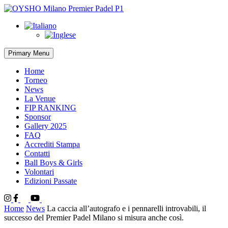
Skip
to
content
Primary Menu
Home
Torneo
News
La Venue
FIP RANKING
Sponsor
Gallery 2025
FAQ
Accrediti Stampa
Contatti
Ball Boys & Girls
Volontari
Edizioni Passate
Instagram
Facebook
Twitter
Youtube
Tik
Tok
Home
News
La caccia all’autografo e i pennarelli introvabili, il
successo del Premier Padel Milano si misura anche così.