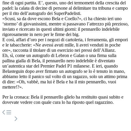
fine di ogni partita. E’, questo, uno dei termometri della crescita del
padel: la calata di decine di persone al delimitare tra tribuna e campo
per il rito dell’autografo dei SuperPadelisti.
«Scusi, sa da dove escono Bela e Coello?», ci ha chiesto ieri uno
‘stormo’ di giovanissimi, mentre si passavano l’attrezzo più prezioso,
inviato e ricercato in questi ultimi giorni: il pennarello indelebile
rigorosamente in nero per le firme dei big.
E così, affari d’oro per i negozi di cartoleria, i ferramenta, gli empori
e le tabaccherie: «Ne avessi avuti mille, li avrei venduti in poche
ore», racconta il titolare di un esercizio nei pressi dell’Allianz.
Eh, sì, come un autografo di Lebron e Galan o una firma sulla
pallina gialla di Bela, il pennarello nero indelebile è diventato
un’autentica star del Premier Padel P1 milanese. E ieri, quando
Belasteguin dopo aver firmato un autografo se lo è tenuto in mano,
abbiamo letto il panico sul volto di un ragazzo, solo un attimo prima
di dire: «Oh, vabbè, ma lui è Bela e ha il mio pennarello, vuoi
mettere!?».
Per la cronaca: Bela il pennarello glielo ha restituito quasi subito e
dovevate vedere con quale cura lo ha riposto quel ragazzino.
Navigazione
articoli