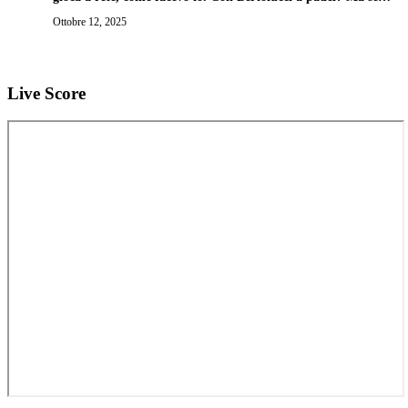
non gioca neanche a biliardo…”
Ottobre 12, 2025
Live Score