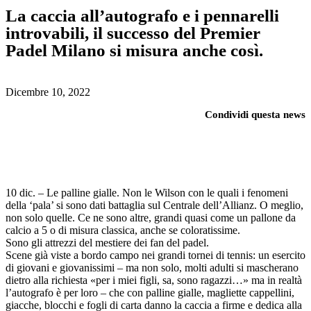
La caccia all’autografo e i pennarelli
introvabili, il successo del Premier
Padel Milano si misura anche così.
Dicembre 10, 2022
Condividi questa news
10 dic. – Le palline gialle. Non le Wilson con le quali i fenomeni
della ‘pala’ si sono dati battaglia sul Centrale dell’Allianz. O meglio,
non solo quelle. Ce ne sono altre, grandi quasi come un pallone da
calcio a 5 o di misura classica, anche se coloratissime.
Sono gli attrezzi del mestiere dei fan del padel.
Scene già viste a bordo campo nei grandi tornei di tennis: un esercito
di giovani e giovanissimi – ma non solo, molti adulti si mascherano
dietro alla richiesta «per i miei figli, sa, sono ragazzi…» ma in realtà
l’autografo è per loro – che con palline gialle, magliette cappellini,
giacche, blocchi e fogli di carta danno la caccia a firme e dedica alla