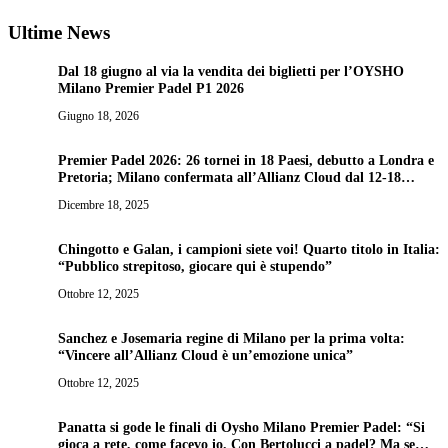
Ultime News
Dal 18 giugno al via la vendita dei biglietti per l’OYSHO
Milano Premier Padel P1 2026
Giugno 18, 2026
Premier Padel 2026: 26 tornei in 18 Paesi, debutto a Londra e
Pretoria; Milano confermata all’Allianz Cloud dal 12-18
ottobre
Dicembre 18, 2025
Chingotto e Galan, i campioni siete voi! Quarto titolo in Italia:
“Pubblico strepitoso, giocare qui è stupendo”
Ottobre 12, 2025
Sanchez e Josemaria regine di Milano per la prima volta:
“Vincere all’Allianz Cloud è un’emozione unica”
Ottobre 12, 2025
Panatta si gode le finali di Oysho Milano Premier Padel: “Si
gioca a rete, come facevo io. Con Bertolucci a padel? Ma se